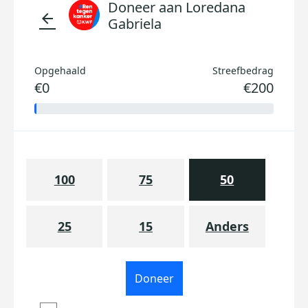
Doneer aan Loredana
arrow_back
Gabriela
Opgehaald
Streefbedrag
€0
€200
100
75
50
25
15
Anders
Doneer