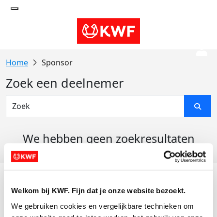
Sponsor
Zoek een deelnemer
We hebben geen zoekresultaten
gevonden
Acties
Welkom bij KWF. Fijn dat je onze website bezoekt.
Actiematerialen
We gebruiken cookies en vergelijkbare technieken om 
Evenementen