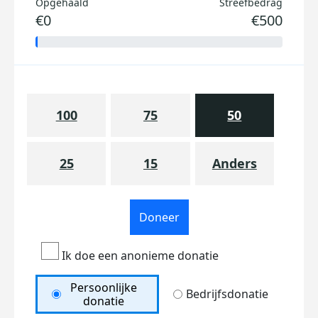
Opgehaald
Streefbedrag
€0
€500
100
75
50
25
15
Anders
Doneer
Ik doe een anonieme donatie
Persoonlijke
Bedrijfsdonatie
donatie