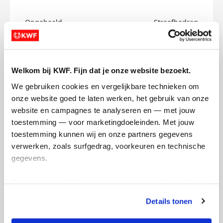
Opgehaald
Streefbedrag
€0
€1
Doneer
Welkom bij KWF. Fijn dat je onze website bezoekt.
We gebruiken cookies en vergelijkbare technieken om 
Colin's badges
onze website goed te laten werken, het gebruik van onze 
website en campagnes te analyseren en — met jouw 
toestemming — voor marketingdoeleinden. Met jouw 
toestemming kunnen wij en onze partners gegevens 
verwerken, zoals surfgedrag, voorkeuren en technische 
gegevens.
Deze gegevens helpen ons om campagnes te meten, 
prestaties te verbeteren en relevante KWF-content te 
Details tonen
tonen. Je kunt je toestemming op elk moment wijzigen of 
intrekken via Cookie instellingen onderaan de pagina. De 