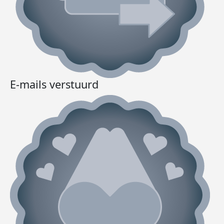
E-mails verstuurd