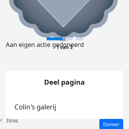
Aan eigen actie gedoneerd
1 van 3
Deel pagina
Colin's
galerij
Terug
Doneer