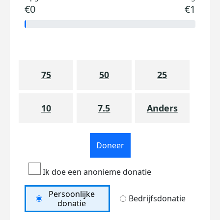
€0
€1
75
50
25
10
7.5
Anders
Doneer
Ik doe een anonieme donatie
Persoonlijke
Bedrijfsdonatie
donatie