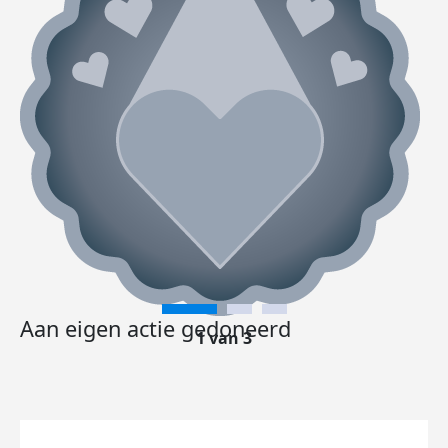
Aan eigen actie gedoneerd
1 van 3