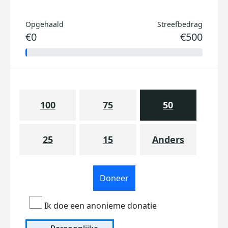
Opgehaald
Streefbedrag
€0
€500
100
75
50
25
15
Anders
Doneer
Ik doe een anonieme donatie