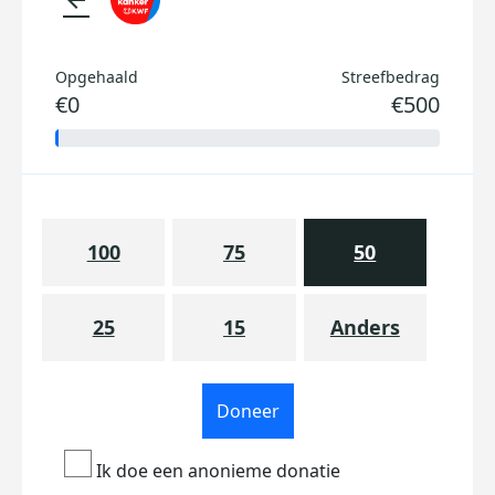
Opgehaald
Streefbedrag
€0
€500
100
75
50
25
15
Anders
Doneer
Ik doe een anonieme donatie