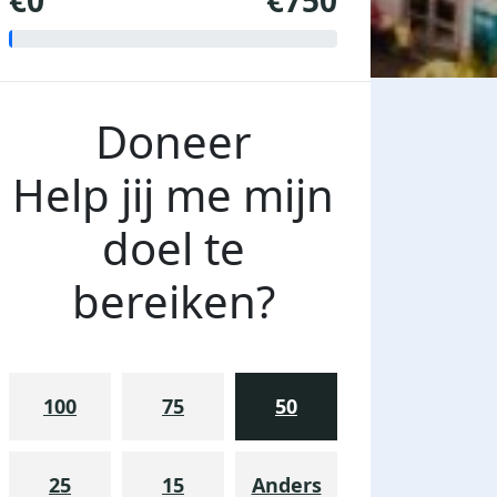
€0
€750
Doneer
Help jij me mijn
doel te
bereiken?
100
75
50
25
15
Anders