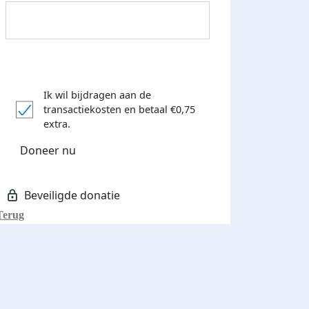
Ik wil bijdragen aan de
transactiekosten
en betaal €0,75
extra.
Donateurs bedankt
Doneer nu
Terug