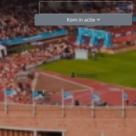
Kom in actie
Inloggen
NL