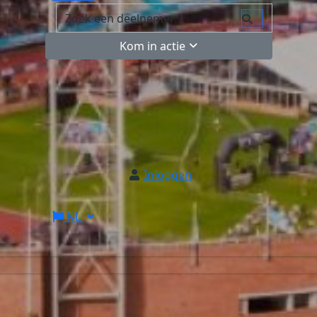
Kom in actie
Inloggen
NL