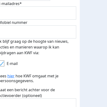
E-mailadres*
Mobiel nummer
 euro opgehaald: t-shirt
E-mails verstuurd
iend
Ik blijf graag op de hoogte van nieuws,
acties en manieren waarop ik kan
bijdragen aan KWF via:
E-mail
Lees
hier
hoe KWF omgaat met je
persoonsgegevens.
Laat een bericht achter voor de
actievoerder (optioneel)