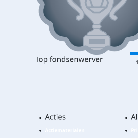
Top fondsenwerver
1
Acties
A
Actiematerialen
Pr