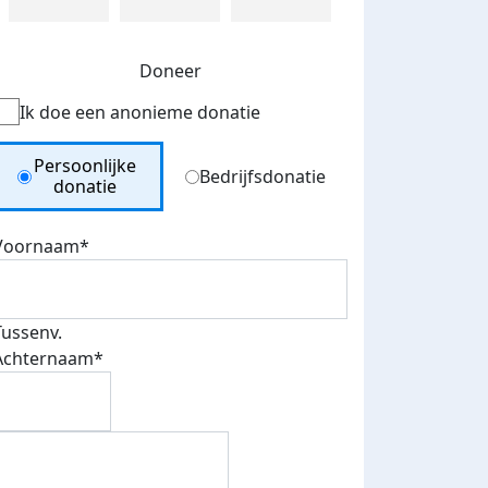
Doneer
Ik doe een anonieme donatie
Donation Type
Persoonlijke
Bedrijfsdonatie
donatie
Voornaam*
Tussenv.
Achternaam*