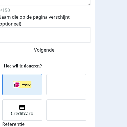
0/150
Naam die op de pagina verschijnt
(optioneel)
Streefbedrag verhoogd
Volgende
Creditcard
Referentie