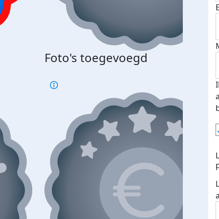
Foto's toegevoegd
€500
verd