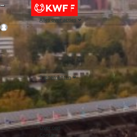
Alles over acties
Login
Evenementen
Over ons
Contact