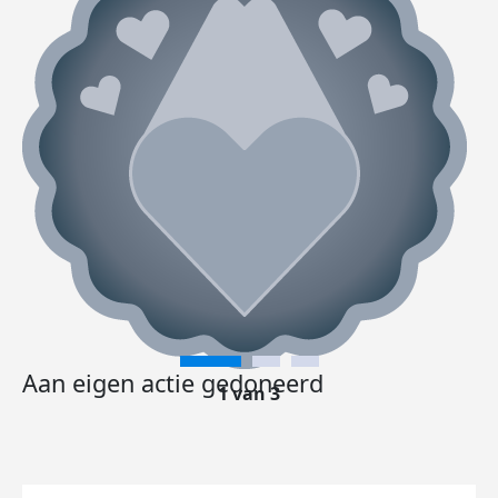
Aan eigen actie gedoneerd
1 van 3