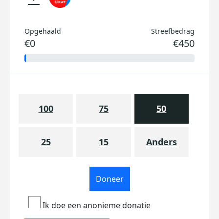
Opgehaald
Streefbedrag
€0
€450
100
75
50
25
15
Anders
Doneer
Ik doe een anonieme donatie