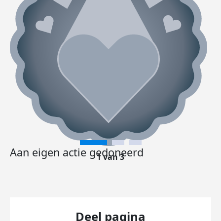
Aan eigen actie gedoneerd
1 van 3
Deel pagina