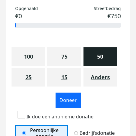
Opgehaald
Streefbedrag
€0
€750
100
75
50
25
15
Anders
Doneer
Ik doe een anonieme donatie
Persoonlijke
Bedrijfsdonatie
donatie