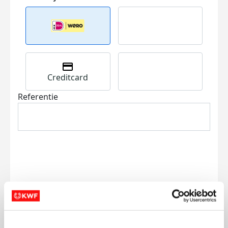
Creditcard
Referentie
Ik wil bijdragen aan de transactiekosten
en betaal €0.75 extra.
Doneer nu