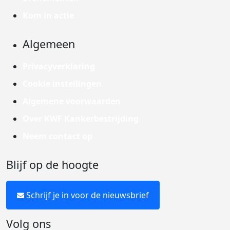
Kom in actie
Algemeen
Privacyverklaring
Cookie instellingen
Algemene voorwaarden
Over KWF Kankerbestrijding
Neem contact op
Blijf op de hoogte
Schrijf je in voor de nieuwsbrief
Volg ons