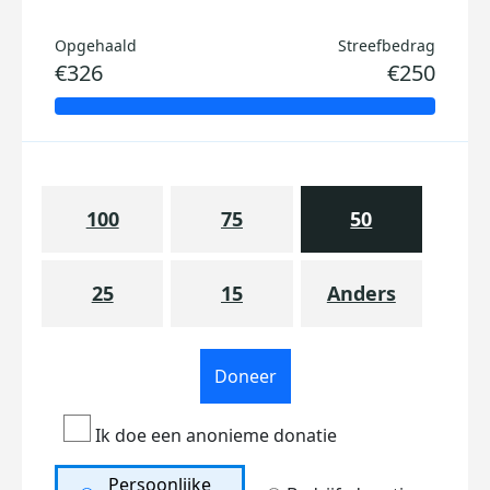
Opgehaald
Streefbedrag
€326
€250
100
75
50
25
15
Anders
Doneer
Ik doe een anonieme donatie
Persoonlijke