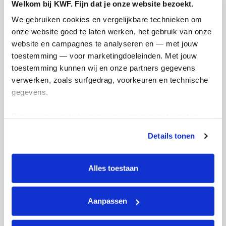
Welkom bij KWF. Fijn dat je onze website bezoekt.
We gebruiken cookies en vergelijkbare technieken om 
onze website goed te laten werken, het gebruik van onze 
website en campagnes te analyseren en — met jouw 
toestemming — voor marketingdoeleinden. Met jouw 
Opgehaald
Streefbedrag
toestemming kunnen wij en onze partners gegevens 
€326
€250
verwerken, zoals surfgedrag, voorkeuren en technische 
gegevens.
Doneer
Word lid van ons team
Deze gegevens helpen ons om campagnes te meten, 
prestaties te verbeteren en relevante KWF-content te 
Details tonen
Mijn updates
tonen. Je kunt je toestemming op elk moment wijzigen of 
intrekken via Cookie instellingen onderaan de pagina. De 
lijst met cookies is te vinden in het tabblad “details”.
Alles toestaan
Aanpassen
Herstel KWF bos
vrijdag 30 juni 2023