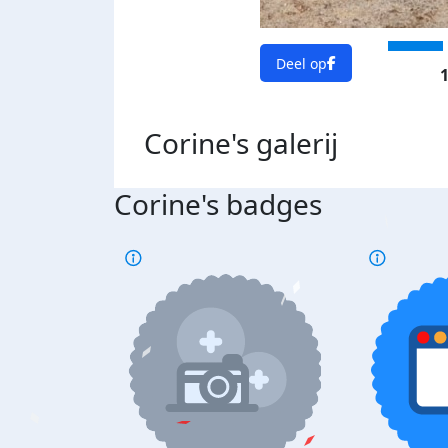
Deel op
1
Corine's
galerij
Corine's badges