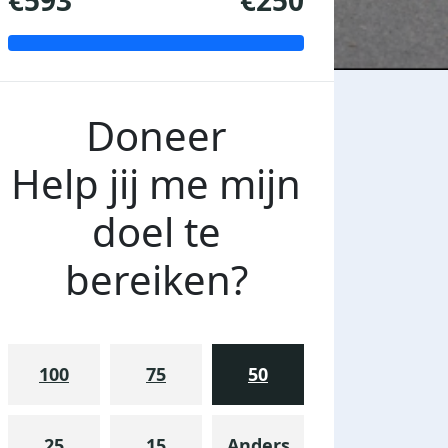
€593
€250
Doneer
Help jij me mijn
doel te
bereiken?
100
75
50
Waterapport
25
15
Anders
vrijdag 31 december 2021