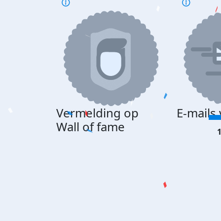
Vermelding op
E-mails
Wall of fame
1