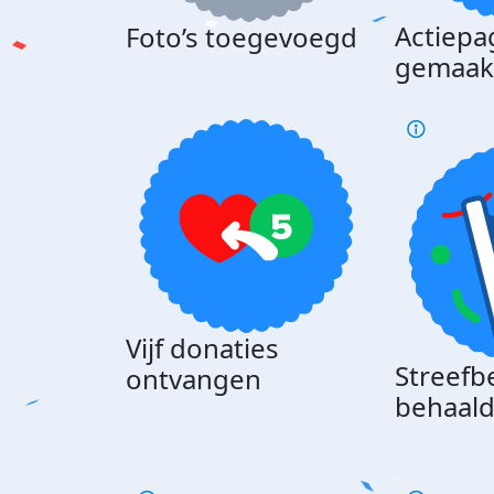
Actiepa
Foto’s toegevoegd
gemaak
Vijf donaties
Streefb
ontvangen
behaal