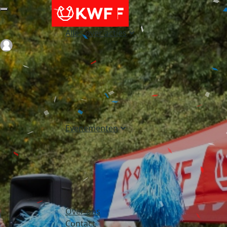
Alles over acties
Login
Evenementen
Over ons
Contact