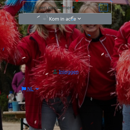
Kom in actie
Inloggen
NL