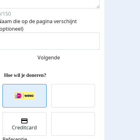
teurs
0/150
nkt
Naam die op de pagina verschijnt
(optioneel)
Volgende
Creditcard
Referentie