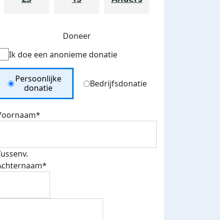
Doneer
Ik doe een anonieme donatie
Donation Type
Persoonlijke
Bedrijfsdonatie
donatie
Voornaam*
Tussenv.
Achternaam*