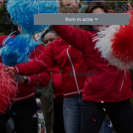
Kom in actie
Inloggen
NL