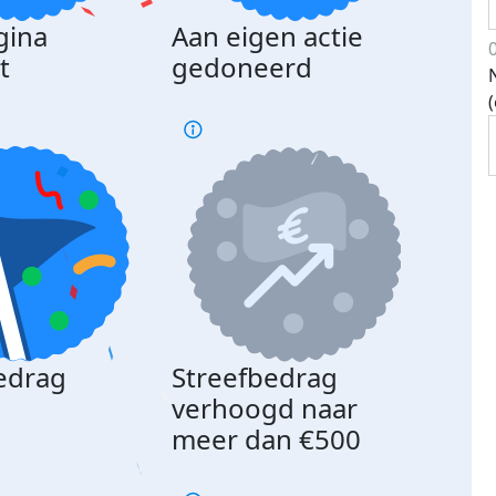
gina
Aan eigen actie
Dona
t
gedoneerd
beda
edrag
Streefbedrag
d
verhoogd naar
meer dan €500