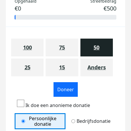
Opgehaald
Streefbedrag
€0
€500
100
75
50
25
15
Anders
Doneer
Ik doe een anonieme donatie
Persoonlijke
Bedrijfsdonatie
donatie