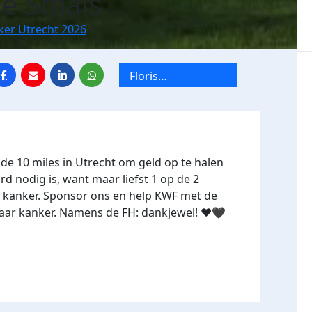
ie Smals
ker Utrecht 2026
Floris
Heermalestraat
26bis x Tien Mile
van Utrecht
de 10 miles in Utrecht om geld op te halen
d nodig is, want maar liefst 1 op de 2
 kanker. Sponsor ons en help KWF met de
naar kanker. Namens de FH: dankjewel! ❤️🖤