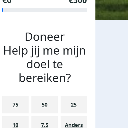
€0
€500
Doneer
Help jij me mijn
doel te
bereiken?
75
50
25
10
7.5
Anders