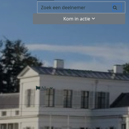
Kom in actie
Inloggen
NL