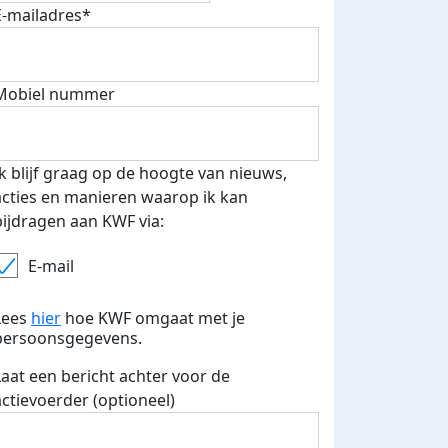
E-mailadres*
fondsenwerver
E-mails verstuurd
Mobiel nummer
Ik blijf graag op de hoogte van nieuws,
acties en manieren waarop ik kan
bijdragen aan KWF via:
E-mail
Lees
hier
hoe KWF omgaat met je
persoonsgegevens.
Laat een bericht achter voor de
actievoerder (optioneel)