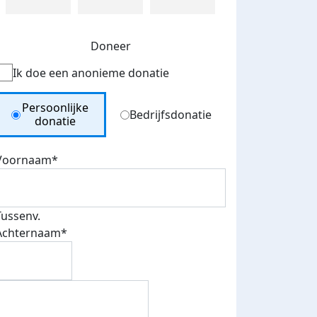
Doneer
Ik doe een anonieme donatie
Donation Type
Persoonlijke
Bedrijfsdonatie
donatie
Voornaam*
Tussenv.
Achternaam*