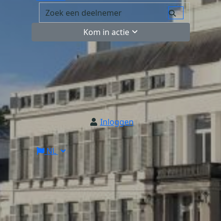
Kom in actie
Inloggen
NL