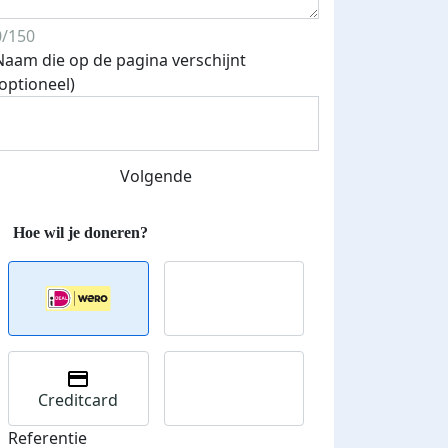
0/150
Naam die op de pagina verschijnt
(optioneel)
Streefbedrag verhoogd
Volgende
Creditcard
Referentie