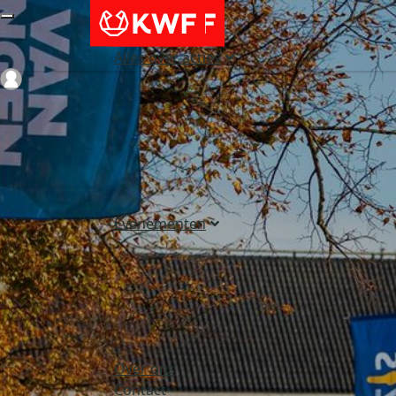
Alles over acties
Login
Evenementen
Over ons
Contact