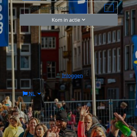
Kom in actie
Inloggen
NL