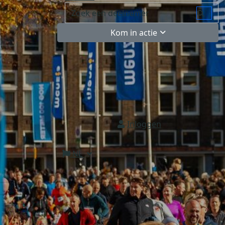
Kom in actie
Inloggen
NL