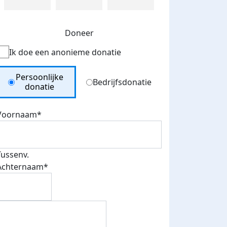
Doneer
Ik doe een anonieme donatie
Donation Type
Persoonlijke
Bedrijfsdonatie
donatie
Voornaam*
Tussenv.
Achternaam*