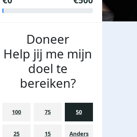
€0
€500
Doneer
Help jij me mijn
doel te
bereiken?
100
75
50
25
15
Anders