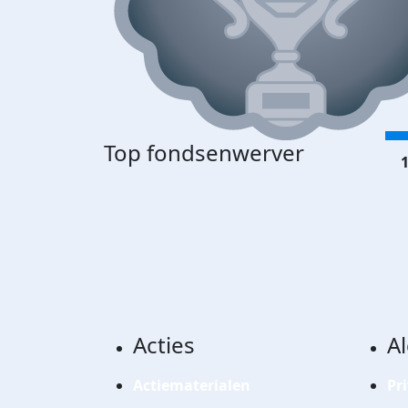
Top fondsenwerver
1
Acties
A
Actiematerialen
Pr