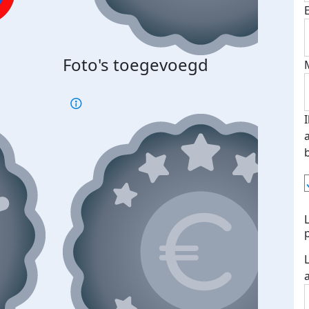
Bij 
Foto's toegevoegd
je je