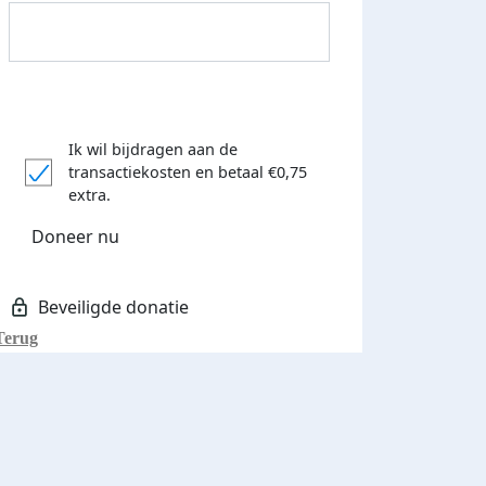
Ik wil bijdragen aan de
transactiekosten
en betaal €0,75
Donateurs bedankt
extra.
Doneer nu
Terug