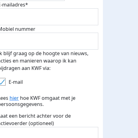
E-mailadres*
500 euro aan donaties ontvang
E-mails verstuurd
 speciale KWF t-shirt!
Mobiel nummer
Ik blijf graag op de hoogte van nieuws,
acties en manieren waarop ik kan
bijdragen aan KWF via:
E-mail
Lees
hier
hoe KWF omgaat met je
persoonsgegevens.
Laat een bericht achter voor de
actievoerder (optioneel)