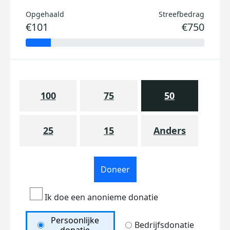
Opgehaald
Streefbedrag
€101
€750
100
75
50
25
15
Anders
Doneer
Ik doe een anonieme donatie
Persoonlijke
Bedrijfsdonatie
donatie