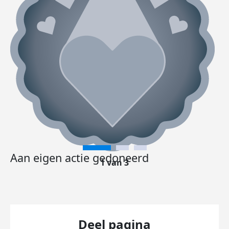
Aan eigen actie gedoneerd
1 van 3
Deel pagina