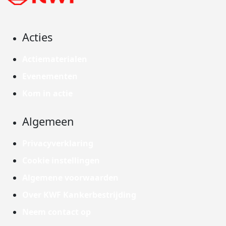
Acties
Actiematerialen
Evenementen
Kom in actie
Algemeen
Privacyverklaring
Cookie instellingen
Algemene voorwaarden
Over KWF Kankerbestrijding
Neem contact op