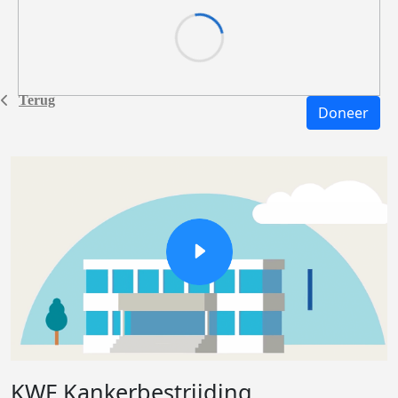
Terug
Doneer
KWF Kankerbestrijding