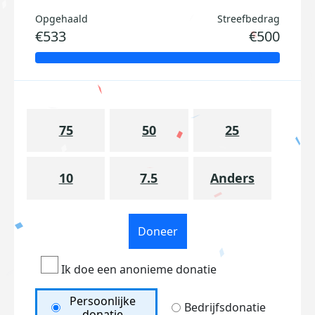
Opgehaald
Streefbedrag
€533
€500
75
50
25
10
7.5
Anders
Doneer
Ik doe een anonieme donatie
Persoonlijke
Bedrijfsdonatie
donatie