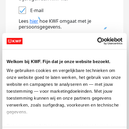
E-mail
Lees
hier
hoe KWF omgaat met je
persoonsgegevens.
Jouw bericht op de actiepagina van Team
(optioneel)
Welkom bij KWF. Fijn dat je onze website bezoekt.
0/150
We gebruiken cookies en vergelijkbare technieken om 
Naam die op de pagina verschijnt
onze website goed te laten werken, het gebruik van onze 
website en campagnes te analyseren en — met jouw 
toestemming — voor marketingdoeleinden. Met jouw 
toestemming kunnen wij en onze partners gegevens 
Volgende
verwerken, zoals surfgedrag, voorkeuren en technische 
Volgende
gegevens.
Deze gegevens helpen ons om campagnes te meten, 