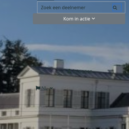
Kom in actie
Inloggen
NL