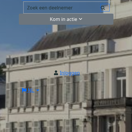
Kom in actie
Inloggen
NL