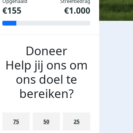
Opgehaald
Streefbedrag
€155
€1.000
Doneer
Help jij ons om
ons doel te
bereiken?
75
50
25