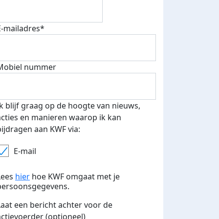
E-mailadres*
Mobiel nummer
Ik blijf graag op de hoogte van nieuws,
acties en manieren waarop ik kan
bijdragen aan KWF via:
E-mail
Lees
hier
hoe KWF omgaat met je
persoonsgegevens.
Laat een bericht achter voor de
actievoerder (optioneel)