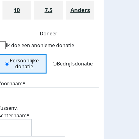
10
7.5
Anders
Doneer
Ik doe een anonieme donatie
Donation Type
Persoonlijke
Bedrijfsdonatie
donatie
Voornaam*
Tussenv.
Achternaam*