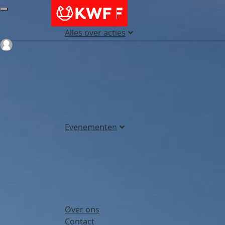
Alles over acties
Login
Evenementen
Over ons
Contact