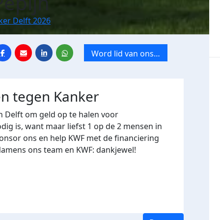
Pepijn
ker Delft 2026
Word lid van ons
team
en tegen Kanker
n Delft
om geld op te halen voor
ig is, want maar liefst 1 op de 2 mensen in
ponsor ons en help KWF met de financiering
 Namens ons team en KWF: dankjewel!