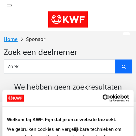
Sponsor
Zoek een deelnemer
We hebben geen zoekresultaten
gevonden
Acties
Welkom bij KWF. Fijn dat je onze website bezoekt.
Actiematerialen
We gebruiken cookies en vergelijkbare technieken om 
Evenementen