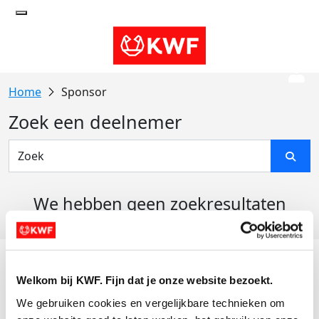
Sponsor
Zoek een deelnemer
We hebben geen zoekresultaten
gevonden
Acties
Welkom bij KWF. Fijn dat je onze website bezoekt.
Actiematerialen
We gebruiken cookies en vergelijkbare technieken om 
Evenementen