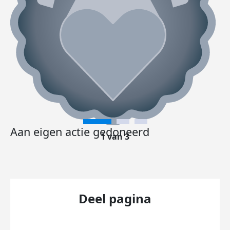
Aan eigen actie gedoneerd
1 van 3
Deel pagina