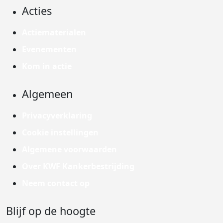
Acties
Actiematerialen
Evenementen
Kom in actie
Algemeen
Privacyverklaring
Cookie instellingen
Algemene voorwaarden
Over KWF Kankerbestrijding
Neem contact op
Blijf op de hoogte