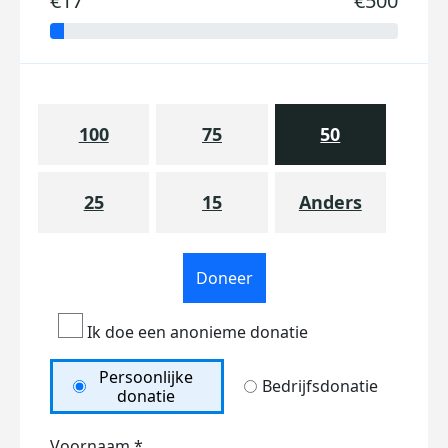
€17
€500
100
75
50
25
15
Anders
Doneer
Ik doe een anonieme donatie
Persoonlijke
Bedrijfsdonatie
donatie
Voornaam *