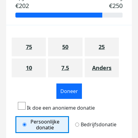
€202
€250
75
50
25
10
7.5
Anders
Doneer
Ik doe een anonieme donatie
Persoonlijke
Bedrijfsdonatie
donatie