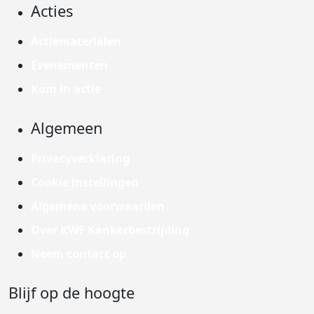
Acties
Actiematerialen
Evenementen
Kom in actie
Algemeen
Privacyverklaring
Cookie instellingen
Algemene voorwaarden
Over KWF Kankerbestrijding
Neem contact op
Blijf op de hoogte