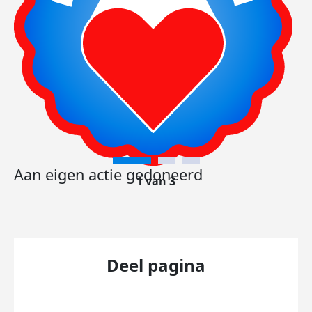
Aan eigen actie gedoneerd
1 van 3
Deel pagina