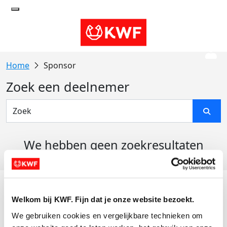
Sponsor
Zoek een deelnemer
We hebben geen zoekresultaten
gevonden
Acties
Welkom bij KWF. Fijn dat je onze website bezoekt.
Actiematerialen
We gebruiken cookies en vergelijkbare technieken om 
Evenementen