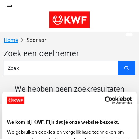
Sponsor
Zoek een deelnemer
We hebben geen zoekresultaten
gevonden
Acties
Welkom bij KWF. Fijn dat je onze website bezoekt.
Actiematerialen
We gebruiken cookies en vergelijkbare technieken om 
Evenementen