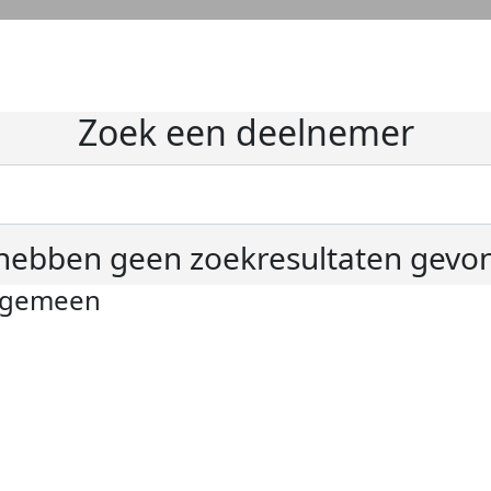
Zoek een deelnemer
hebben geen zoekresultaten gevo
lgemeen
ivacyverklaring
okie instellingen
gemene voorwaarden
er KWF Kankerbestrijding