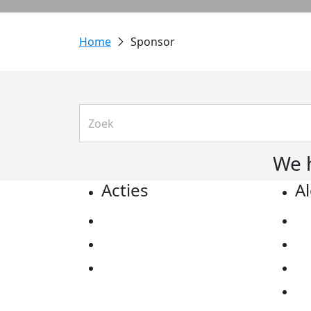
Sponsor
We 
Acties
A
Actiematerialen
Pr
Evenementen
Co
Kom in actie
Al
Ov