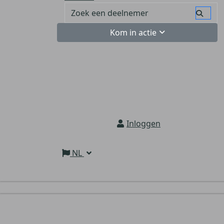
Kom in actie
Inloggen
NL