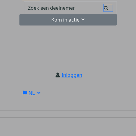
Kom in actie
Inloggen
NL