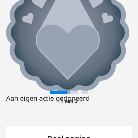
Aan eigen actie gedoneerd
1 van 3