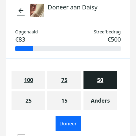
Doneer aan Daisy
arrow_back
Opgehaald
Streefbedrag
€83
€500
100
75
50
25
15
Anders
Doneer