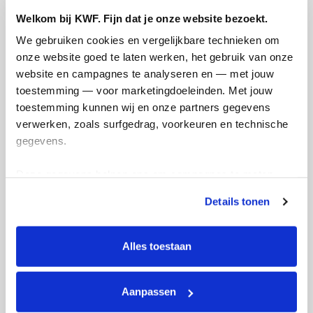
Welkom bij KWF. Fijn dat je onze website bezoekt.
165
We gebruiken cookies en vergelijkbare technieken om 
kms
onze website goed te laten werken, het gebruik van onze 
website en campagnes te analyseren en — met jouw 
Daisy's badges
toestemming — voor marketingdoeleinden. Met jouw 
toestemming kunnen wij en onze partners gegevens 
verwerken, zoals surfgedrag, voorkeuren en technische 
gegevens.
Deze gegevens helpen ons om campagnes te meten, 
prestaties te verbeteren en relevante KWF-content te 
Details tonen
tonen. Je kunt je toestemming op elk moment wijzigen of 
intrekken via Cookie instellingen onderaan de pagina. De 
lijst met cookies is te vinden in het tabblad “details”.
Alles toestaan
Aanpassen