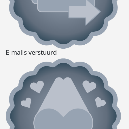
E-mails verstuurd