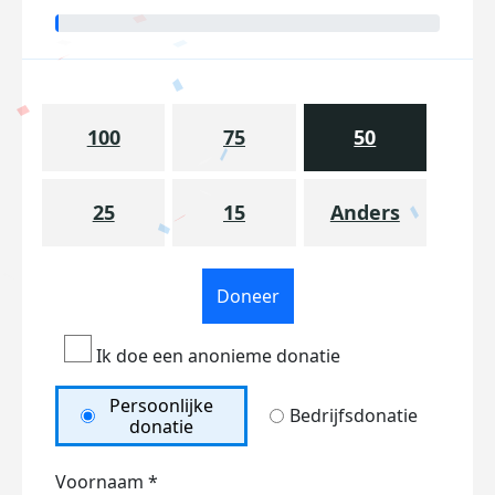
100
75
50
25
15
Anders
Doneer
Ik doe een anonieme donatie
Persoonlijke
Bedrijfsdonatie
donatie
Voornaam *