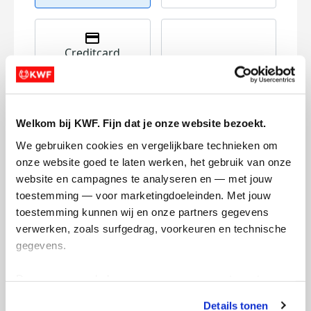
Creditcard
Referentie
Welkom bij KWF. Fijn dat je onze website bezoekt.
We gebruiken cookies en vergelijkbare technieken om 
onze website goed te laten werken, het gebruik van onze 
website en campagnes te analyseren en — met jouw 
toestemming — voor marketingdoeleinden. Met jouw 
Ik wil bijdragen aan de transactiekosten
toestemming kunnen wij en onze partners gegevens 
en betaal €0.75 extra.
verwerken, zoals surfgedrag, voorkeuren en technische 
gegevens.
Doneer nu
Deze gegevens helpen ons om campagnes te meten, 
prestaties te verbeteren en relevante KWF-content te 
Details tonen