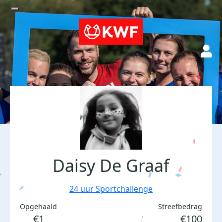
Daisy De Graaf
24 uur Sportchallenge
Opgehaald
Streefbedrag
€1
€100