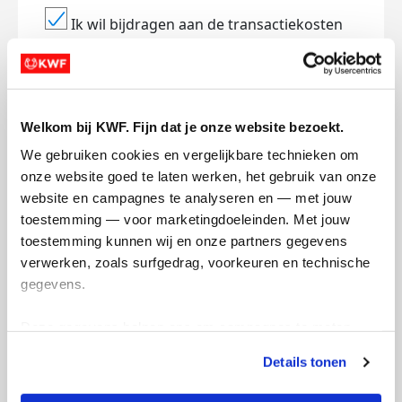
Ik wil bijdragen aan de transactiekosten
en betaal €0.75 extra.
Doneer nu
Welkom bij KWF. Fijn dat je onze website bezoekt.
We gebruiken cookies en vergelijkbare technieken om 
onze website goed te laten werken, het gebruik van onze 
Opgehaald
Streefbedrag
website en campagnes te analyseren en — met jouw 
€1.196
€500
toestemming — voor marketingdoeleinden. Met jouw 
toestemming kunnen wij en onze partners gegevens 
verwerken, zoals surfgedrag, voorkeuren en technische 
Doneer
gegevens.
Daisy's badges
Deze gegevens helpen ons om campagnes te meten, 
prestaties te verbeteren en relevante KWF-content te 
Details tonen
tonen. Je kunt je toestemming op elk moment wijzigen of 
intrekken via Cookie instellingen onderaan de pagina. De 