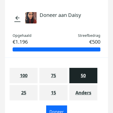
Doneer aan Daisy
arrow_back
Opgehaald
Streefbedrag
€1.196
€500
100
75
50
25
15
Anders
Doneer