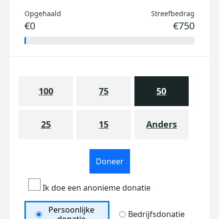
Opgehaald
Streefbedrag
€0
€750
100
75
50
25
15
Anders
Doneer
Ik doe een anonieme donatie
Persoonlijke
Bedrijfsdonatie
donatie