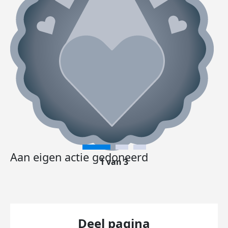
Aan eigen actie gedoneerd
1 van 3
Deel pagina