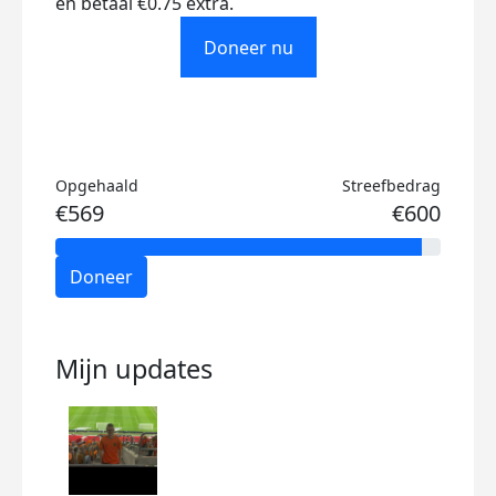
en betaal €0.75 extra.
Doneer nu
Opgehaald
Streefbedrag
€569
€600
Doneer
Mijn updates