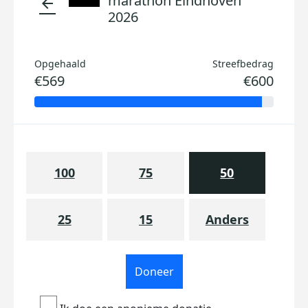
marathon Eindhoven
arrow_back
2026
Opgehaald
Streefbedrag
€569
€600
100
75
50
25
15
Anders
Doneer