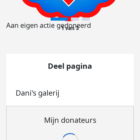
Aan eigen actie gedoneerd
1 van 3
Deel pagina
Dani's
galerij
Mijn donateurs