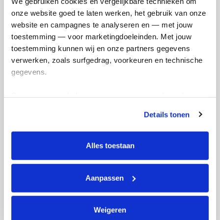
We gebruiken cookies en vergelijkbare technieken om 
onze website goed te laten werken, het gebruik van onze 
website en campagnes te analyseren en — met jouw 
toestemming — voor marketingdoeleinden. Met jouw 
We zitten op de helft. 💪
toestemming kunnen wij en onze partners gegevens 
verwerken, zoals surfgedrag, voorkeuren en technische 
Deel op
gegevens.
Deze gegevens helpen ons om campagnes te meten, 
Mijn activiteiten volgen
prestaties te verbeteren en relevante KWF-content te 
Details tonen
tonen. Je kunt je toestemming op elk moment wijzigen of 
intrekken via Cookie instellingen onderaan de pagina. De 
lijst met cookies is te vinden in het tabblad “details”.
Alles toestaan
38
Aanpassen
kms
Mijn afstandsdoel
21 kms
Weigeren