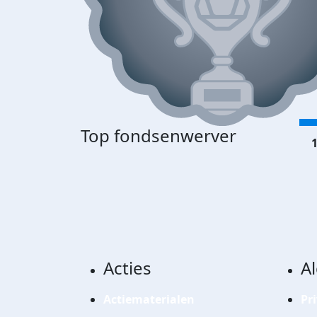
Top fondsenwerver
1
Acties
A
Actiematerialen
Pr