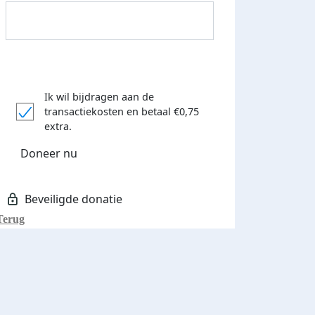
Ik wil bijdragen aan de
transactiekosten
en betaal €0,75
extra.
Donateurs bedankt
Doneer nu
Terug