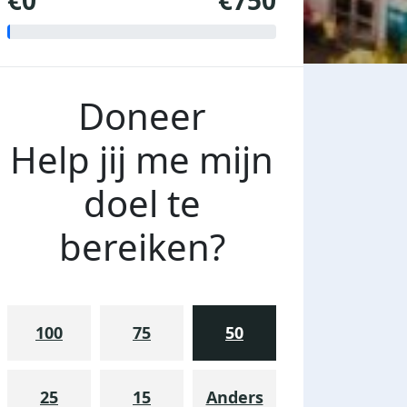
€0
€750
Doneer
Help jij me mijn
doel te
bereiken?
100
75
50
25
15
Anders