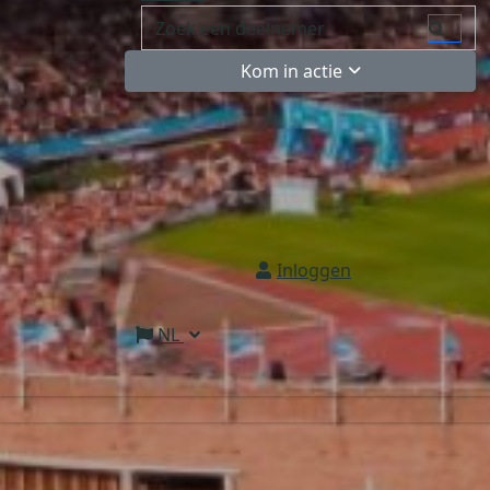
Kom in actie
Inloggen
NL