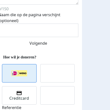
0/150
Naam die op de pagina verschijnt
(optioneel)
Streefbedrag verhoogd
Volgende
Creditcard
Referentie