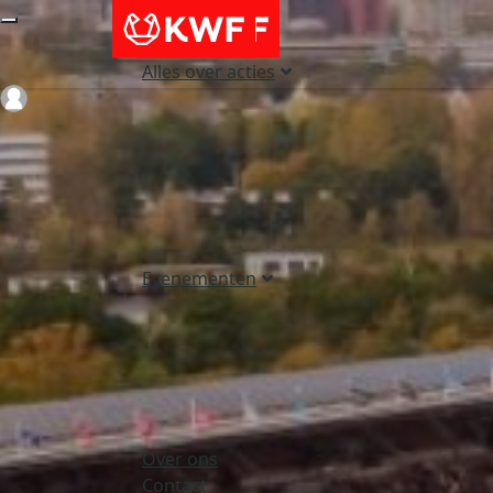
Alles over acties
Login
Evenementen
Over ons
Contact