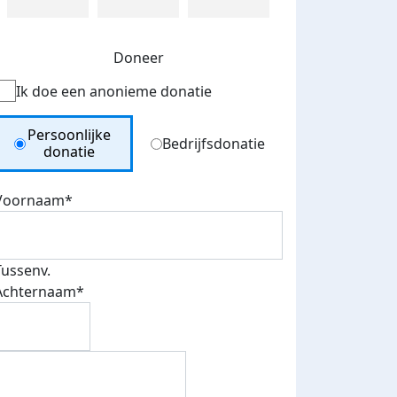
Doneer
Ik doe een anonieme donatie
Donation Type
Persoonlijke
Bedrijfsdonatie
donatie
Voornaam*
Tussenv.
Achternaam*