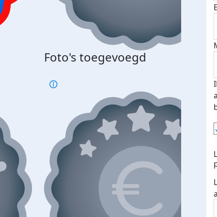
Foto's toegevoegd
€500
verd