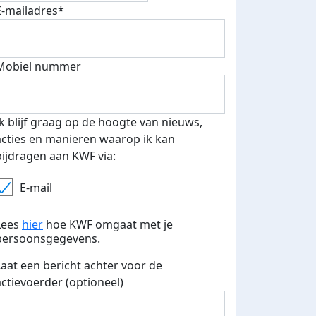
E-mailadres*
Mobiel nummer
 euro opgehaald: t-shirt
E-mails verstuurd
iend
Ik blijf graag op de hoogte van nieuws,
acties en manieren waarop ik kan
bijdragen aan KWF via:
E-mail
Lees
hier
hoe KWF omgaat met je
persoonsgegevens.
Laat een bericht achter voor de
actievoerder (optioneel)