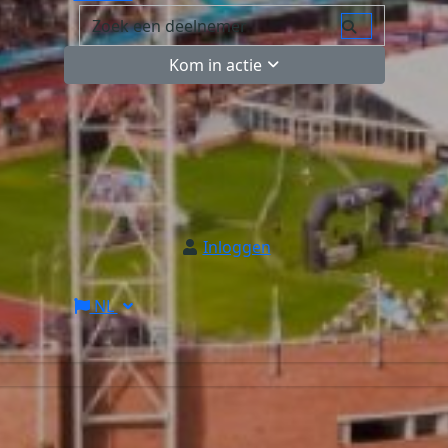
Kom in actie
Inloggen
NL