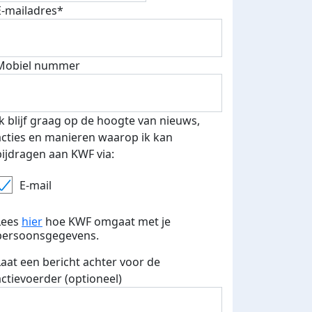
E-mailadres*
Mobiel nummer
 euro opgehaald: t-shirt
E-mails verstuurd
iend
Ik blijf graag op de hoogte van nieuws,
acties en manieren waarop ik kan
bijdragen aan KWF via:
E-mail
Lees
hier
hoe KWF omgaat met je
persoonsgegevens.
Laat een bericht achter voor de
actievoerder (optioneel)