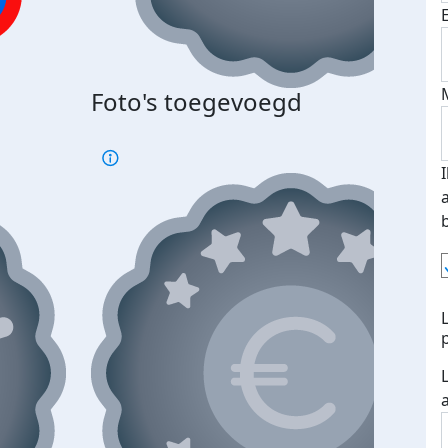
Foto's toegevoegd
€500
verd