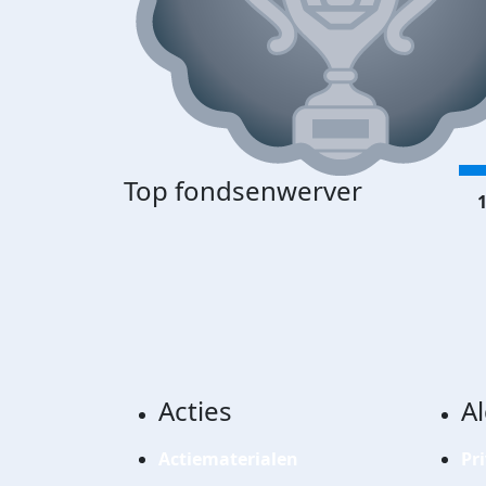
Top fondsenwerver
1
Acties
A
Actiematerialen
Pr