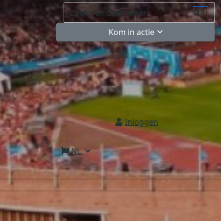
Kom in actie
Inloggen
NL