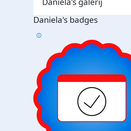
Daniela's
galerij
Daniela's badges