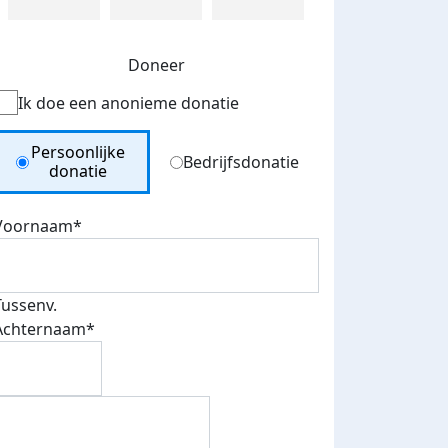
Doneer
Ik doe een anonieme donatie
Donation Type
Persoonlijke
Bedrijfsdonatie
donatie
Voornaam*
Tussenv.
Achternaam*