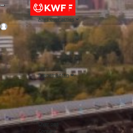
Alles over acties
Login
Evenementen
Over ons
Contact