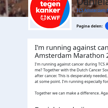
Daniel
TCS Amsterdam 
I'm running against ca
Amsterdam Marathon 
I'm running against cancer during TCS
me? Together with the Dutch Cancer Socie
after cancer. This is desperately needed
at some point. I'm running especially f
Together we can make a difference. Agains