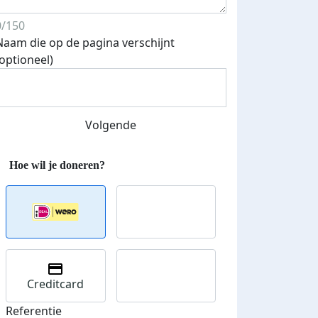
0/150
Naam die op de pagina verschijnt
(optioneel)
Streefbedrag verhoogd
Volgende
Creditcard
Referentie