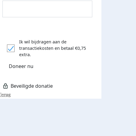
Ik wil bijdragen aan de
transactiekosten
en betaal €0,75
Donateurs bedankt
extra.
Doneer nu
Terug