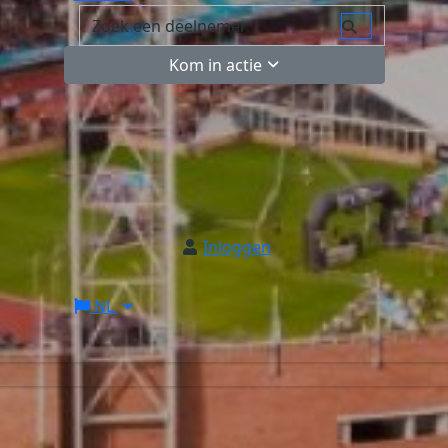
Kom in actie
Inloggen
NL