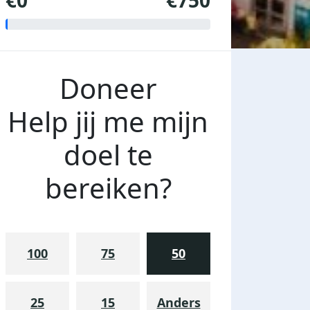
€0
€750
Doneer
Help jij me mijn
doel te
bereiken?
100
75
50
25
15
Anders