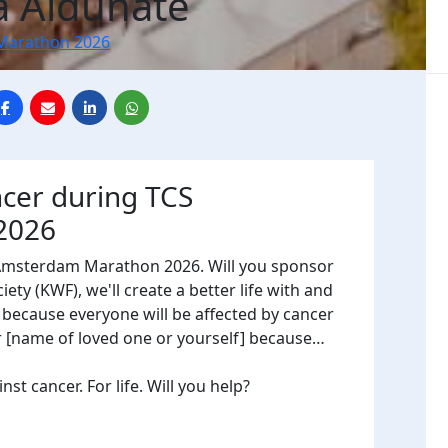
a Aldunate
Marathon 2026
ncer during TCS
2026
 Amsterdam Marathon 2026. Will you sponsor
ty (KWF), we'll create a better life with and
, because everyone will be affected by cancer
or [name of loved one or yourself] because…
t cancer. For life. Will you help?