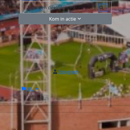
Kom in actie
Inloggen
NL