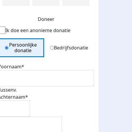
Doneer
Ik doe een anonieme donatie
Donation Type
Persoonlijke
Bedrijfsdonatie
donatie
Voornaam*
Tussenv.
Achternaam*