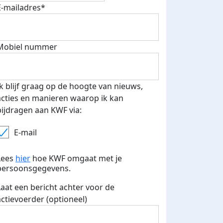
E-mailadres*
Mobiel nummer
 euro opgehaald: t-shirt
E-mails verstuurd
iend
Ik blijf graag op de hoogte van nieuws,
acties en manieren waarop ik kan
bijdragen aan KWF via:
E-mail
Lees
hier
hoe KWF omgaat met je
persoonsgegevens.
Laat een bericht achter voor de
actievoerder (optioneel)