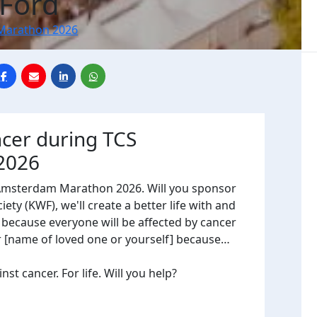
 Ford
Marathon 2026
ncer during TCS
2026
 Amsterdam Marathon 2026. Will you sponsor
ty (KWF), we'll create a better life with and
, because everyone will be affected by cancer
or [name of loved one or yourself] because…
t cancer. For life. Will you help?