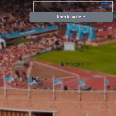
Kom in actie
Inloggen
NL