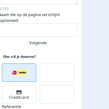
0/150
Naam die op de pagina verschijnt
(optioneel)
Streefbedrag verhoogd
Volgende
Creditcard
Referentie