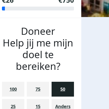
€26
€750
Doneer
Help jij me mijn
doel te
bereiken?
100
75
50
25
15
Anders