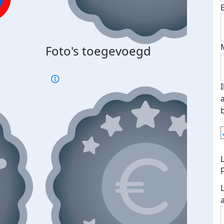
Foto's toegevoegd
€500
verd