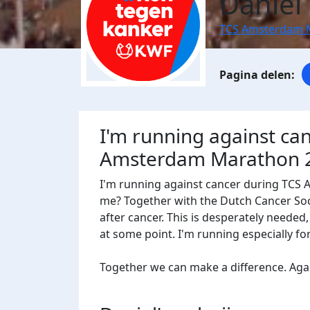
Daniel
TCS Amsterdam 
I'm running against ca
Amsterdam Marathon 
I'm running against cancer during TCS
me? Together with the Dutch Cancer Socie
after cancer. This is desperately needed
at some point. I'm running especially f
Together we can make a difference. Agains