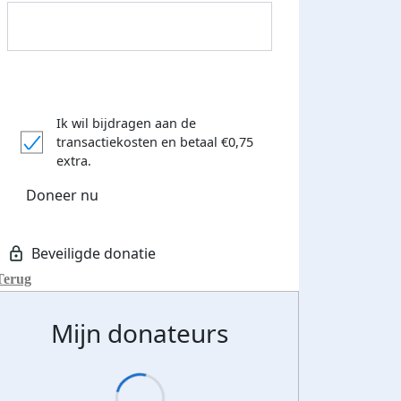
Ik wil bijdragen aan de
transactiekosten
en betaal €0,75
Donateurs bedankt
extra.
Doneer nu
Terug
Mijn donateurs