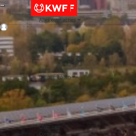
Alles over acties
Login
Evenementen
Over ons
Contact