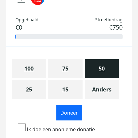
Opgehaald
Streefbedrag
€0
€750
100
75
50
25
15
Anders
Doneer
Ik doe een anonieme donatie