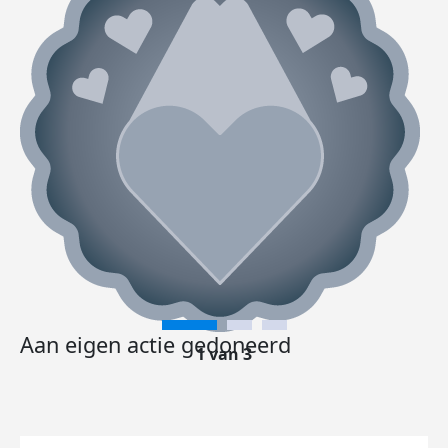
Aan eigen actie gedoneerd
1 van 3