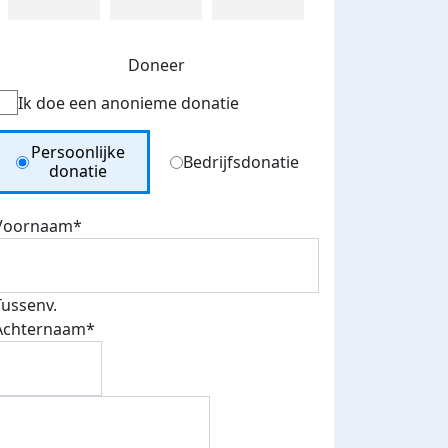
Doneer
Ik doe een anonieme donatie
Donation Type
Persoonlijke
Bedrijfsdonatie
donatie
Voornaam*
Tussenv.
Achternaam*