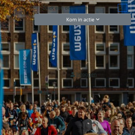
Kom in actie
Inloggen
NL