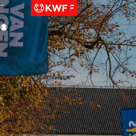
Alles over acties
Login
Evenementen
Over ons
Contact