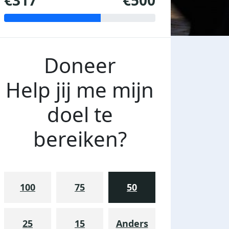
€317
€500
Doneer
Help jij me mijn
doel te
bereiken?
100
75
50
25
15
Anders