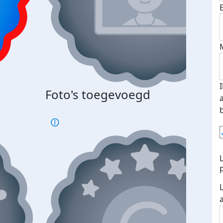
Bij 
Foto's toegevoegd
je je