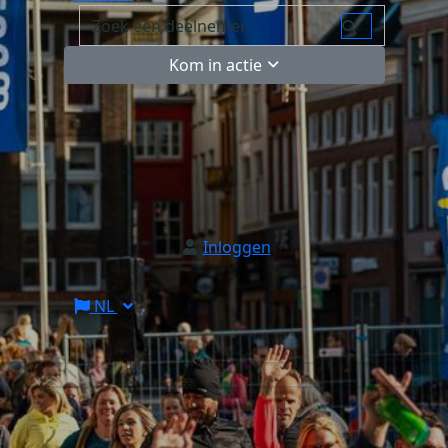
Kom in actie
Inloggen
NL