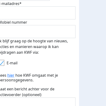
E-mailadres*
Mobiel nummer
500 euro aan donaties ontvang
Ik blijf graag op de hoogte van nieuws,
E-mails verstuurd
 speciale KWF t-shirt!
acties en manieren waarop ik kan
bijdragen aan KWF via:
E-mail
Lees
hier
hoe KWF omgaat met je
persoonsgegevens.
Laat een bericht achter voor de
actievoerder (optioneel)