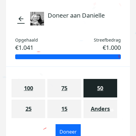
Doneer aan Danielle
arrow_back
Opgehaald
Streefbedrag
€1.041
€1.000
100
75
50
25
15
Anders
Doneer