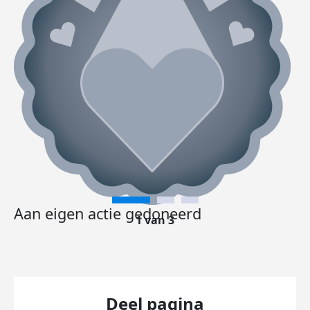
Aan eigen actie gedoneerd
1 van 3
Deel pagina