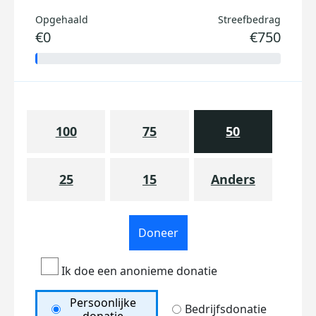
Opgehaald
Streefbedrag
€0
€750
100
75
50
25
15
Anders
Doneer
Ik doe een anonieme donatie
Persoonlijke
Bedrijfsdonatie
donatie