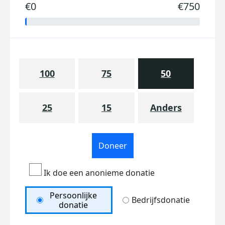
€0
€750
100
75
50
25
15
Anders
Doneer
Ik doe een anonieme donatie
Persoonlijke
Bedrijfsdonatie
donatie