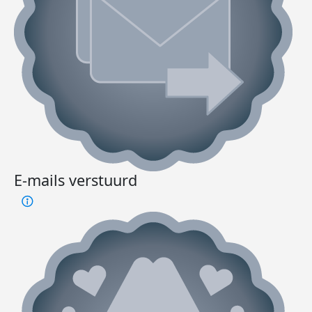
E-mails verstuurd