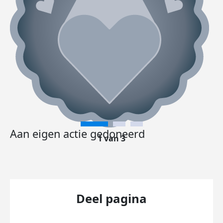
Aan eigen actie gedoneerd
1 van 3
Deel pagina