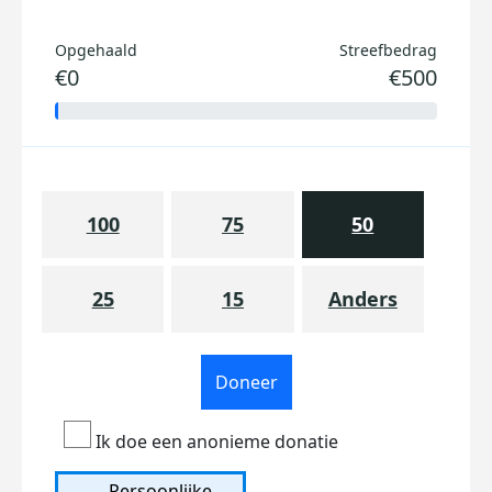
Opgehaald
Streefbedrag
€0
€500
100
75
50
25
15
Anders
Doneer
Ik doe een anonieme donatie
Persoonlijke