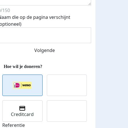
0/150
Naam die op de pagina verschijnt
(optioneel)
Streefbedrag verhoogd
Volgende
Creditcard
Referentie