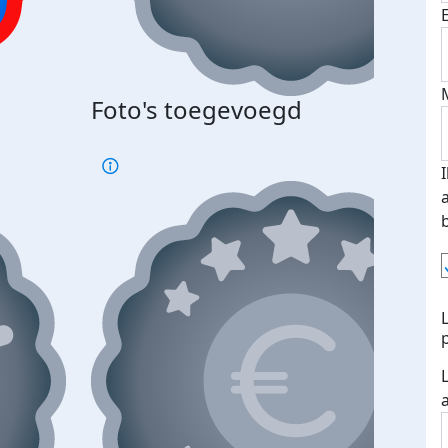
Bij 
Foto's toegevoegd
je je