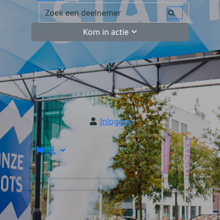
Kom in actie
Inloggen
NL