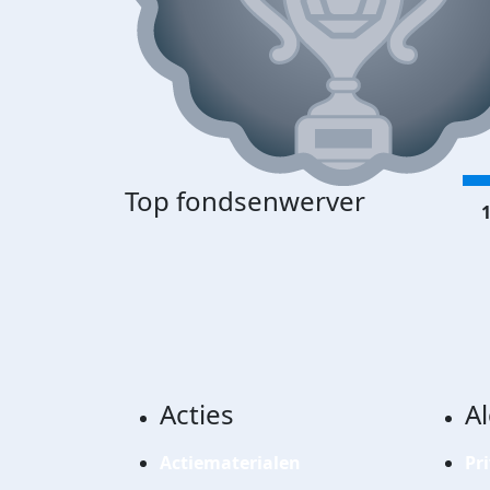
Top fondsenwerver
1
Acties
A
Actiematerialen
Pr