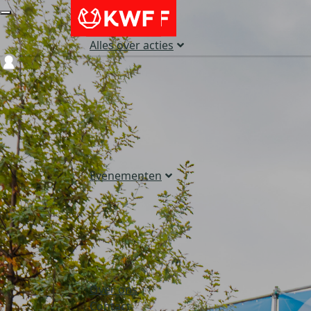
Alles over acties
Login
Evenementen
Over ons
Contact