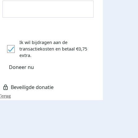
Ik wil bijdragen aan de
transactiekosten
en betaal €0,75
Donateurs bedankt
extra.
Doneer nu
Terug