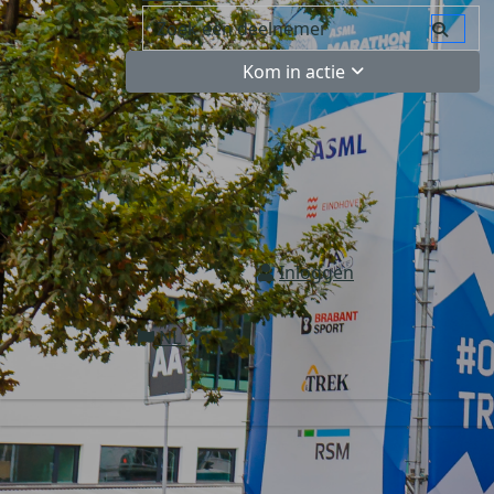
Kom in actie
Inloggen
NL