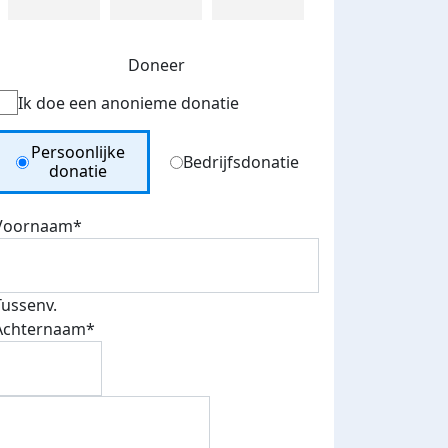
Doneer
Ik doe een anonieme donatie
Donation Type
Persoonlijke
Bedrijfsdonatie
donatie
Voornaam*
Tussenv.
Achternaam*