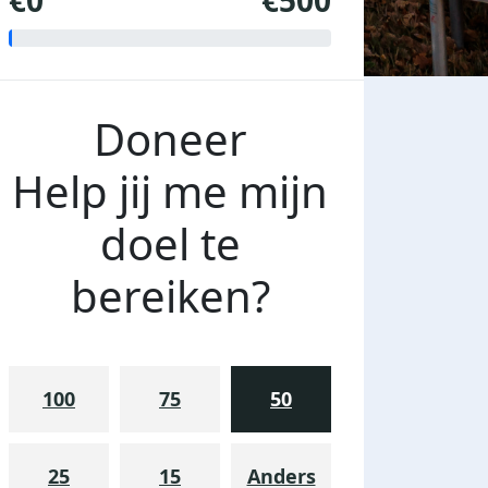
€0
€500
Doneer
Help jij me mijn
doel te
bereiken?
100
75
50
25
15
Anders