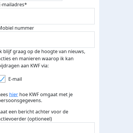
E-mailadres*
500 euro aan donaties ontvang
Mobiel nummer
E-mails verstuurd
 speciale KWF t-shirt!
Ik blijf graag op de hoogte van nieuws,
acties en manieren waarop ik kan
bijdragen aan KWF via:
E-mail
Lees
hier
hoe KWF omgaat met je
persoonsgegevens.
Laat een bericht achter voor de
actievoerder (optioneel)