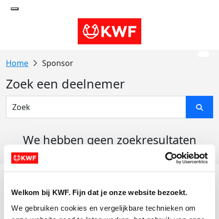
Sponsor
Zoek een deelnemer
We hebben geen zoekresultaten
gevonden
Acties
Welkom bij KWF. Fijn dat je onze website bezoekt.
Actiematerialen
We gebruiken cookies en vergelijkbare technieken om 
Evenementen