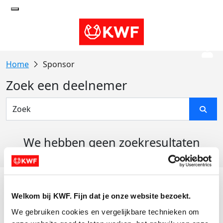
Sponsor
Zoek een deelnemer
We hebben geen zoekresultaten
gevonden
Acties
Welkom bij KWF. Fijn dat je onze website bezoekt.
Actiematerialen
We gebruiken cookies en vergelijkbare technieken om 
Evenementen