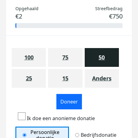
Opgehaald
Streefbedrag
€2
€750
100
75
50
25
15
Anders
Doneer
Ik doe een anonieme donatie
Persoonlijke
Bedrijfsdonatie
donatie