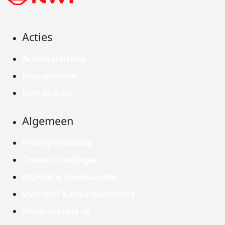
Acties
Actiematerialen
Evenementen
Kom in actie
Algemeen
Privacyverklaring
Cookie instellingen
Algemene voorwaarden
Over KWF Kankerbestrijding
Neem contact op