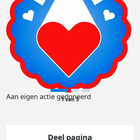
Aan eigen actie gedoneerd
1 van 3
Deel pagina