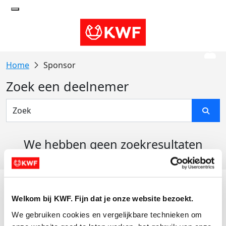
Sponsor
Zoek een deelnemer
We hebben geen zoekresultaten
gevonden
Acties
Welkom bij KWF. Fijn dat je onze website bezoekt.
Actiematerialen
We gebruiken cookies en vergelijkbare technieken om 
Evenementen