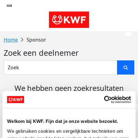
Sponsor
Zoek een deelnemer
We hebben geen zoekresultaten
gevonden
Acties
Welkom bij KWF. Fijn dat je onze website bezoekt.
Actiematerialen
We gebruiken cookies en vergelijkbare technieken om 
Evenementen