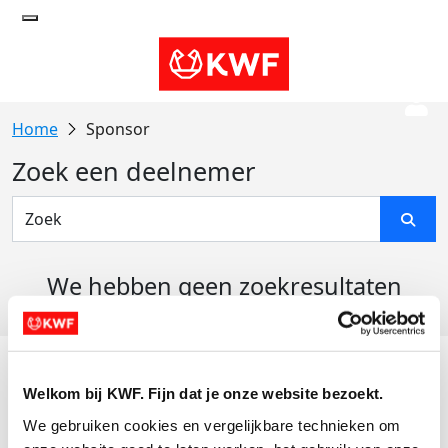
Sponsor
Zoek een deelnemer
We hebben geen zoekresultaten
gevonden
Acties
Welkom bij KWF. Fijn dat je onze website bezoekt.
Actiematerialen
We gebruiken cookies en vergelijkbare technieken om 
Evenementen