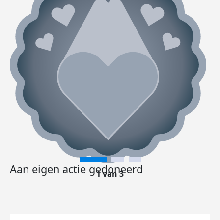
Aan eigen actie gedoneerd
1 van 3