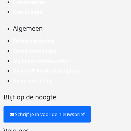
Evenementen
Kom in actie
Algemeen
Privacyverklaring
Cookie instellingen
Algemene voorwaarden
Over KWF Kankerbestrijding
Neem contact op
Blijf op de hoogte
Schrijf je in voor de nieuwsbrief
Volg ons