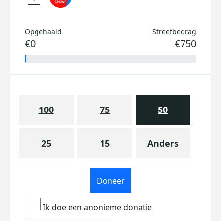
Opgehaald
Streefbedrag
€0
€750
100
75
50
25
15
Anders
Doneer
Ik doe een anonieme donatie