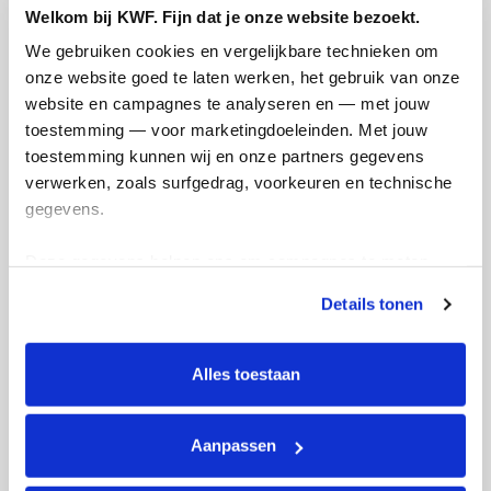
Welkom bij KWF. Fijn dat je onze website bezoekt.
We gebruiken cookies en vergelijkbare technieken om 
onze website goed te laten werken, het gebruik van onze 
Ik wil bijdragen aan de transactiekosten
website en campagnes te analyseren en — met jouw 
en betaal €0.75 extra.
toestemming — voor marketingdoeleinden. Met jouw 
Doneer nu
toestemming kunnen wij en onze partners gegevens 
verwerken, zoals surfgedrag, voorkeuren en technische 
gegevens.
Deze gegevens helpen ons om campagnes te meten, 
prestaties te verbeteren en relevante KWF-content te 
Opgehaald
Streefbedrag
Details tonen
tonen. Je kunt je toestemming op elk moment wijzigen of 
€2.842
€2.000
intrekken via Cookie instellingen onderaan de pagina. De 
lijst met cookies is te vinden in het tabblad “details”.
Alles toestaan
Doneer
Daphne's badges
Aanpassen