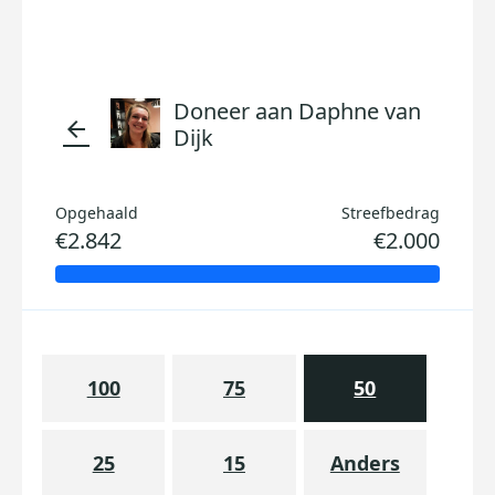
Doneer aan Daphne van
arrow_back
Dijk
Opgehaald
Streefbedrag
€2.842
€2.000
100
75
50
25
15
Anders