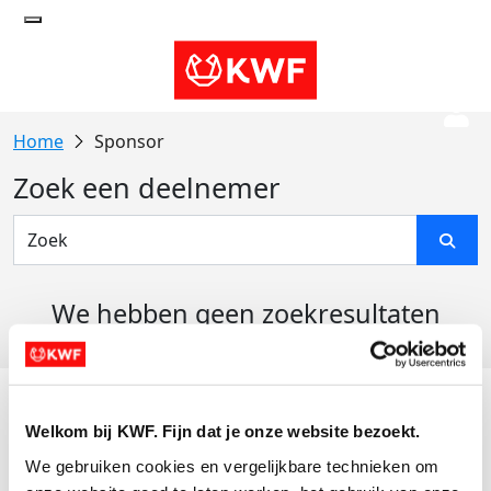
Sponsor
Zoek een deelnemer
We hebben geen zoekresultaten
gevonden
Acties
Welkom bij KWF. Fijn dat je onze website bezoekt.
Actiematerialen
We gebruiken cookies en vergelijkbare technieken om 
Evenementen