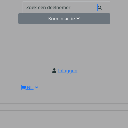
Kom in actie
Inloggen
NL