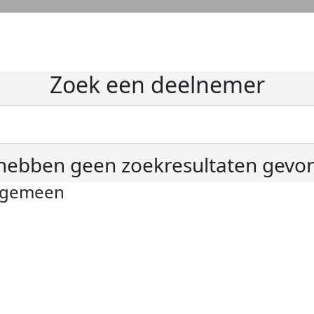
Zoek een deelnemer
hebben geen zoekresultaten gevo
lgemeen
ivacyverklaring
okie instellingen
gemene voorwaarden
er KWF Kankerbestrijding