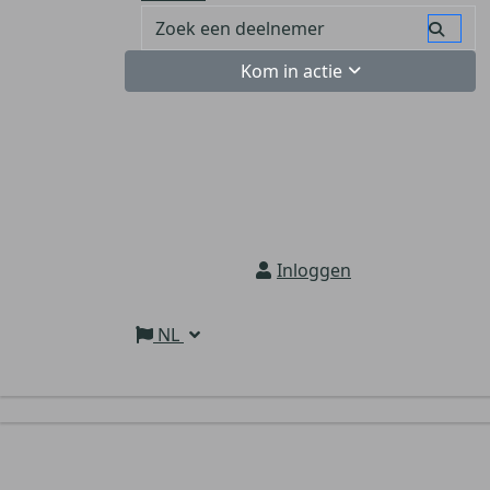
Kom in actie
Inloggen
NL