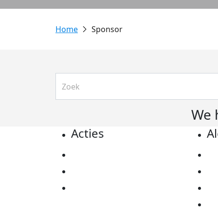
Sponsor
We 
Acties
A
Actiematerialen
Pr
Evenementen
Co
Kom in actie
Al
Ov